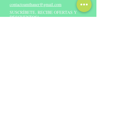
tintura madre de Kalanchoe al 10%.
contactoamthauer
@gmail.com
Producto apto para veganos, celiacos,
SUSCRÍBETE, RECIBE OFERTAS Y
sin gluten.
DESCUENTOS!
Suscríbete Ahora
©
2018 - 2024
BERNARDO E AMTHAUER M PROD QUIMICOS
FARMACEUTICOS Y HOLISTICOS EIRL.
RUT:
76.938.620-3
*Representado legalmente por don Bernardo Amthauer
Matthei.