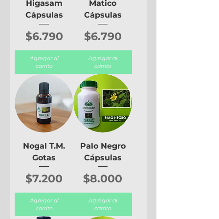
Higasam
Matico
Cápsulas
Cápsulas
Precio
Precio
$6.790
$6.790
Agregar al
Agregar al
carrito
carrito
Nogal T.M.
Palo Negro
Gotas
Cápsulas
Precio
Precio
$7.200
$8.000
Agregar al
Agregar al
carrito
carrito