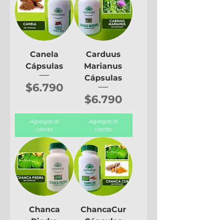
Canela
Carduus
Cápsulas
Marianus
Cápsulas
Precio
$6.790
Precio
$6.790
Agregar al
Agregar al
carrito
carrito
Chanca
ChancaCur