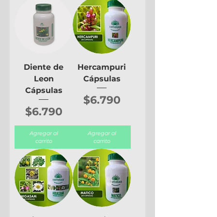
Diente de
Hercampuri
Leon
Cápsulas
Cápsulas
Precio
$6.790
Precio
$6.790
Agregar al
Agregar al
carrito
carrito