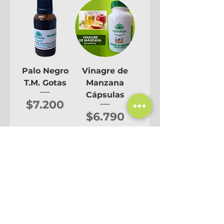
Palo Negro
Vinagre de
T.M. Gotas
Manzana
Cápsulas
Precio
$7.200
Precio
$6.790
Agregar al
Agregar al
carrito
carrito