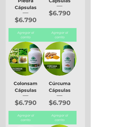
Piedra
Cápsulas
Cápsulas
Precio
$6.790
Precio
$6.790
Agregar al
Agregar al
carrito
carrito
Colonsam
Cúrcuma
Cápsulas
Cápsulas
Precio
Precio
$6.790
$6.790
Agregar al
Agregar al
carrito
carrito