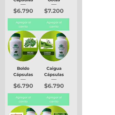
Precio
Precio
$6.790
$7.200
Agregar al
Agregar al
carrito
carrito
Boldo
Caigua
Cápsulas
Cápsulas
Precio
Precio
$6.790
$6.790
Agregar al
Agregar al
carrito
carrito