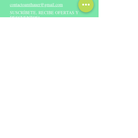
madre de Nogal al 10%. Producto apto
contactoamthauer
@gmail.com
para veganos, celiacos, sin gluten.
SUSCRÍBETE, RECIBE OFERTAS Y
DESCUENTOS!
Suscríbete Ahora
©
2018 - 2024
BERNARDO E AMTHAUER M PROD QUIMICOS
FARMACEUTICOS Y HOLISTICOS EIRL.
RUT:
76.938.620-3
*Representado legalmente por don Bernardo Amthauer
Matthei.