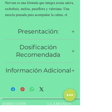
Nervam es una fórmula que integra avena sativa,
escholtzia, melisa, passiflora y valeriana. Una
mezcla pensada para acompañar la calma, el
equilibrio emocional y el descanso natural.
Presentación:
Frasco gotario 30ml.
Dosificación
Recomendada
Consumir 10 gotas, 2 a 3 veces al día.
Información Adicional
Contienen mezcla con partes
iguales de Avena sativa T.M., Escholtzia
T.M., Melisa T.M., Passiflora T.M. y
Valeriana T.M.
Las tinturas madres (T.M.) de Avena
DIRECCIÓN
LLAMANOS
sativa, Escholtzia, Melisa, Passiflora y
Maipú 1241 C
T:
+56 9 9825 5341